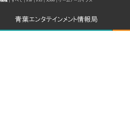
機種
｜
すべて
｜
PSP
｜
PS3
｜
X360
｜
ゲームアーカイブス