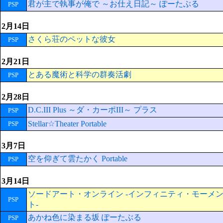
君が主で執事が俺で ～お仕え日記～ ぽーたぶる
PSP
2月14日
さくら荘のペットな彼女
PSP
2月21日
とある魔術と科学の群奏活劇
PSP
2月28日
D.C.III Plus ～ダ・カーポIII～ プラス
PSP
Stellar☆Theater Portable
PSP
3月7日
空を仰ぎて雲たかく Portable
PSP
3月14日
ソードアート・オンライン -インフィニティ・モーメ
PSP
ト-
あかね色に染まる坂 ぽーたぶる
PSP