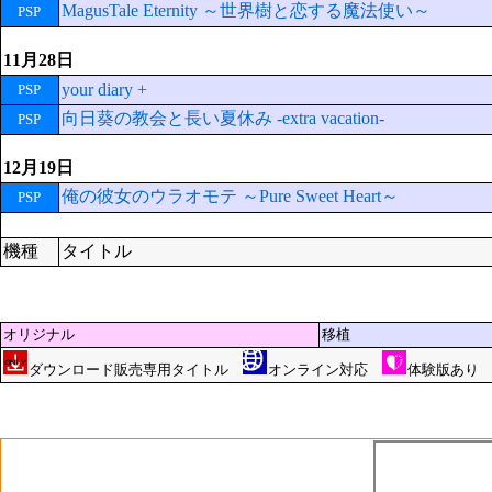
MagusTale Eternity ～世界樹と恋する魔法使い～
PSP
11月28日
your diary +
PSP
向日葵の教会と長い夏休み -extra vacation-
PSP
12月19日
俺の彼女のウラオモテ ～Pure Sweet Heart～
PSP
機種
タイトル
オリジナル
移植
ダウンロード販売専用タイトル
オンライン対応
体験版あ