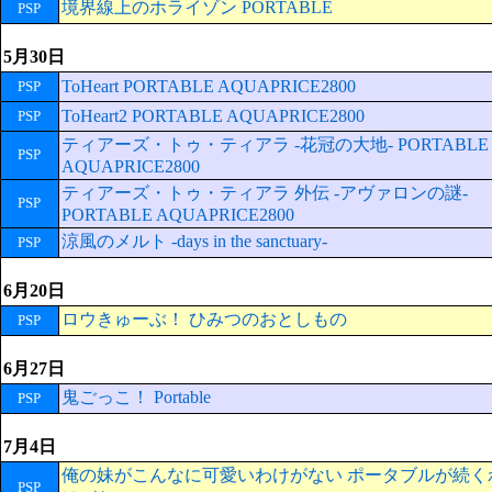
境界線上のホライゾン PORTABLE
PSP
5月30日
ToHeart PORTABLE AQUAPRICE2800
PSP
ToHeart2 PORTABLE AQUAPRICE2800
PSP
ティアーズ・トゥ・ティアラ -花冠の大地- PORTABLE
PSP
AQUAPRICE2800
ティアーズ・トゥ・ティアラ 外伝 -アヴァロンの謎-
PSP
PORTABLE AQUAPRICE2800
涼風のメルト -days in the sanctuary-
PSP
6月20日
ロウきゅーぶ！ ひみつのおとしもの
PSP
6月27日
鬼ごっこ！ Portable
PSP
7月4日
俺の妹がこんなに可愛いわけがない ポータブルが続く
PSP