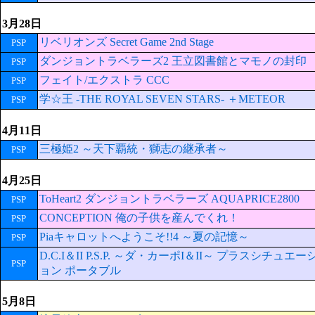
3月28日
リベリオンズ Secret Game 2nd Stage
PSP
ダンジョントラベラーズ2 王立図書館とマモノの封印
PSP
フェイト/エクストラ CCC
PSP
学☆王 -THE ROYAL SEVEN STARS- ＋METEOR
PSP
4月11日
三極姫2 ～天下覇統・獅志の継承者～
PSP
4月25日
ToHeart2 ダンジョントラベラーズ AQUAPRICE2800
PSP
CONCEPTION 俺の子供を産んでくれ！
PSP
Piaキャロットへようこそ!!4 ～夏の記憶～
PSP
D.C.I＆II P.S.P. ～ダ・カーポI＆II～ プラスシチュエー
PSP
ョン ポータブル
5月8日