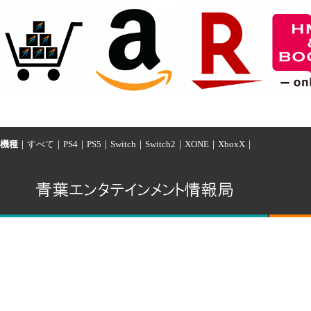
機種
｜
すべて
｜
PS4
｜
PS5
｜
Switch
｜
Switch2
｜
XONE
｜
XboxX
｜