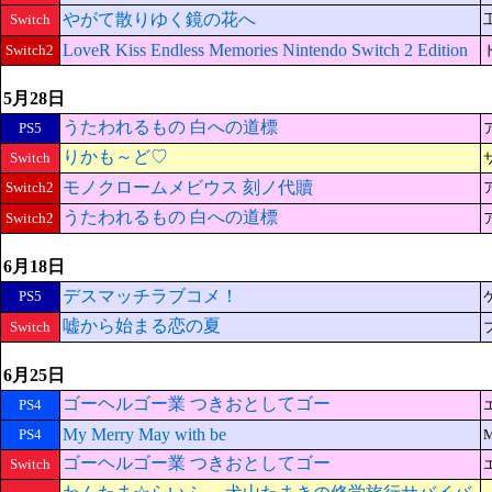
やがて散りゆく鏡の花へ
Switch
LoveR Kiss Endless Memories Nintendo Switch 2 Edition
Switch2
5月28日
うたわれるもの 白への道標
PS5
りかも～ど♡
Switch
モノクロームメビウス 刻ノ代贖
Switch2
うたわれるもの 白への道標
Switch2
6月18日
デスマッチラブコメ！
PS5
嘘から始まる恋の夏
Switch
6月25日
ゴーヘルゴー業 つきおとしてゴー
PS4
My Merry May with be
PS4
M
ゴーヘルゴー業 つきおとしてゴー
Switch