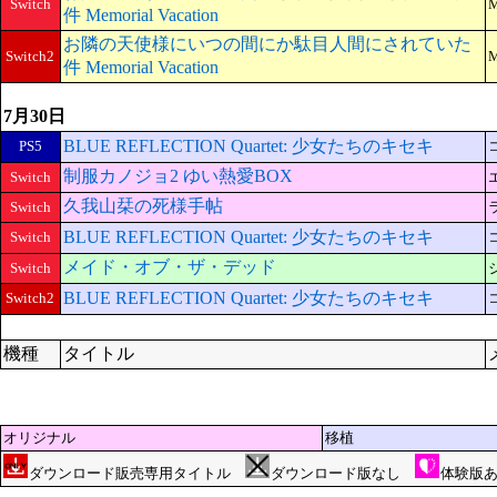
Switch
M
件 Memorial Vacation
お隣の天使様にいつの間にか駄目人間にされていた
Switch2
M
件 Memorial Vacation
7月30日
BLUE REFLECTION Quartet: 少女たちのキセキ
PS5
制服カノジョ2 ゆい熱愛BOX
Switch
久我山栞の死様手帖
Switch
BLUE REFLECTION Quartet: 少女たちのキセキ
Switch
メイド・オブ・ザ・デッド
Switch
BLUE REFLECTION Quartet: 少女たちのキセキ
Switch2
機種
タイトル
オリジナル
移植
ダウンロード販売専用タイトル
ダウンロード版なし
体験版