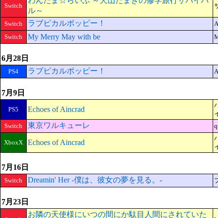
わんたま☆らいふ ～犬山たまきの修学旅行サバイバ
Switch
ル～
ラブピカルポッピー！
Switch
A
My Merry May with be
Switch
M
6月28日
ラブピカルポッピー！
PS4
A
7月9日
Echoes of Aincrad
PS5
東京ワルキューレ
Switch
q
Echoes of Aincrad
XboxX
7月16日
Dreamin' Her -僕は、彼女の夢を見る。-
Switch
7月23日
お隣の天使様にいつの間にか駄目人間にされていた