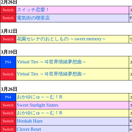
2月26日
スイッチ恋愛！
Switch
電気街の喫茶店
Switch
P
3月12日
花園セレナのおとしもの ～sweet memory～
Switch
3月19日
Virtual Ties ～ヰ世界情緒夢想曲～
PS4
Virtual Ties ～ヰ世界情緒夢想曲～
Switch
3月26日
おかゆにゅ～～む！R
PS4
Sweet Starlight Sisters
Switch
おかゆにゅ～～む！R
Switch
Hookah Haze
Switch
K
Clover Reset
Switch
m